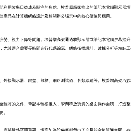
間利用效率日益成為關注的焦點。埃普原廠家推出的筆記本電腦顯示器增
該產品在計算機網絡設計及相關辦公場景中的核心價值與應用。
疲勞、視力下降等問題。埃普增高架通過將顯示器或筆記本電腦屏幕抬升
，尤其適合需要長時間進行代碼編寫、網絡拓撲設計、數據分析等精細工
、外接顯示器、鍵盤、鼠標、網絡測試儀、各類線纜等。埃普增高架巧妙
至輕薄的文件、筆記本輕松推入，瞬間釋放寶貴的桌面操作面積，打造整
要。
，底部散熱至關重要。增高架為設備底部留出了充足的空氣流通空間，有