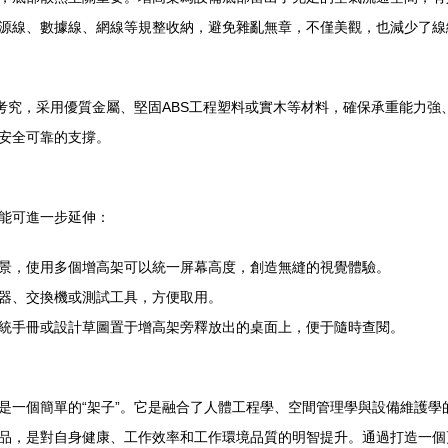
源線、數據線、網線等規整收納，避免雜亂無章，不僅美觀，也減少了線
為考究，采用優質金屬、堅固ABS工程塑料或實木等材料，確保承重能力
安全可靠的支撐。
能可進一步延伸：
景，使用多個增高架可以統一屏幕高度，創造無縫的視覺體驗。
器、交換機或測試工具，方便取用。
統手冊或設計草圖置于增高架旁釋放出的桌面上，便于隨時查閱。
是一個簡單的“架子”。它是融合了人體工程學、空間管理學與設備維護學
品，是對自身健康、工作效率和工作環境品質的明智提升。通過打造一個